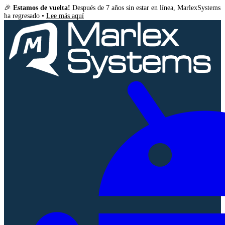
🎉
Estamos de vuelta!
Después de 7 años sin estar en línea, MarlexSystems
ha regresado •
Lee más aquí