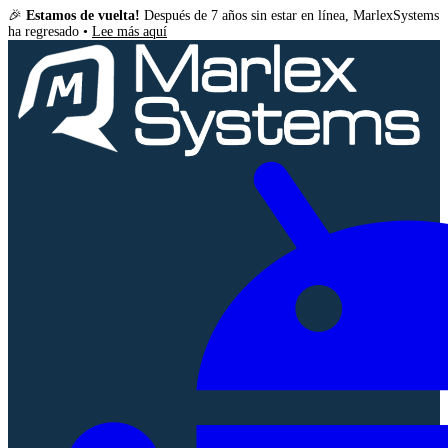
🎉
Estamos de vuelta!
Después de 7 años sin estar en línea, MarlexSystems
ha regresado •
Lee más aquí