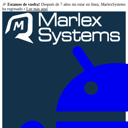
🎉
Estamos de vuelta!
Después de 7 años sin estar en línea, MarlexSystems
ha regresado •
Lee más aquí