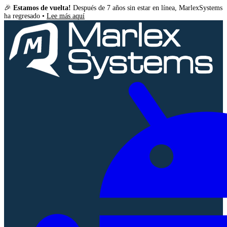
🎉
Estamos de vuelta!
Después de 7 años sin estar en línea, MarlexSystems
ha regresado •
Lee más aquí