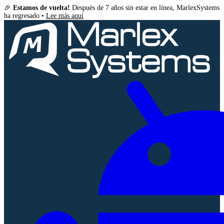
🎉
Estamos de vuelta!
Después de 7 años sin estar en línea, MarlexSystems
ha regresado •
Lee más aquí