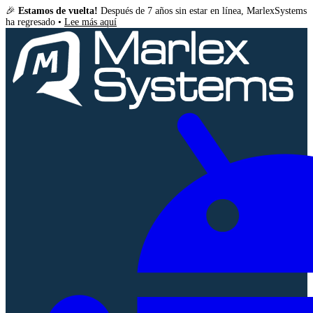
🎉
Estamos de vuelta!
Después de 7 años sin estar en línea, MarlexSystems
ha regresado •
Lee más aquí