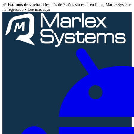
🎉
Estamos de vuelta!
Después de 7 años sin estar en línea, MarlexSystems
ha regresado •
Lee más aquí