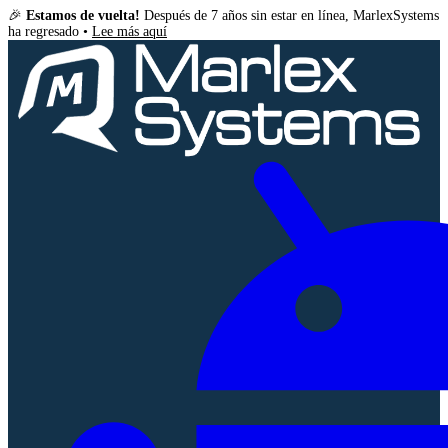
🎉
Estamos de vuelta!
Después de 7 años sin estar en línea, MarlexSystems
ha regresado •
Lee más aquí