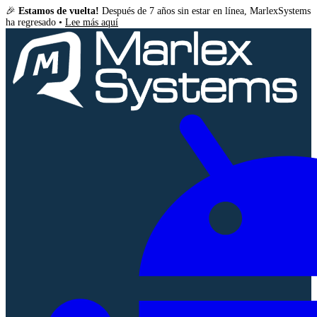
🎉
Estamos de vuelta!
Después de 7 años sin estar en línea, MarlexSystems
ha regresado •
Lee más aquí