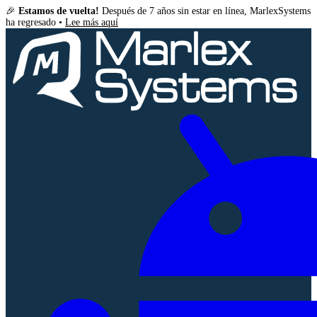
🎉
Estamos de vuelta!
Después de 7 años sin estar en línea, MarlexSystems
ha regresado •
Lee más aquí