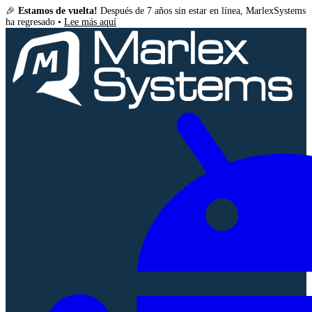
🎉
Estamos de vuelta!
Después de 7 años sin estar en línea, MarlexSystems
ha regresado •
Lee más aquí