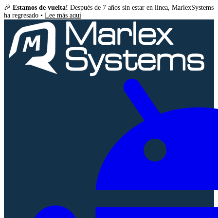
🎉
Estamos de vuelta!
Después de 7 años sin estar en línea, MarlexSystems
ha regresado •
Lee más aquí