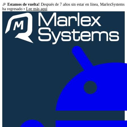
🎉
Estamos de vuelta!
Después de 7 años sin estar en línea, MarlexSystems
ha regresado •
Lee más aquí