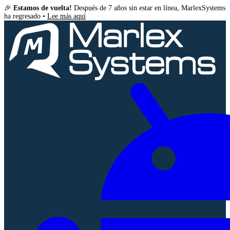
🎉
Estamos de vuelta!
Después de 7 años sin estar en línea, MarlexSystems
ha regresado •
Lee más aquí