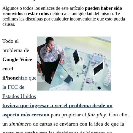
Algunos o todos los enlaces de este artículo
pueden haber sido
removidos o estar rotos
debido a la antigüedad del mismo. Te
pedimos las disculpas por cualquier inconveniente que esto pueda
causar.
Todo el
problema de
Google Voice
en el
iPhone
hizo que
la FCC de
Estados Unidos
tuviera que ingresar a ver el problema desde un
aspecto más cercano
para propiciar el
fair play
. Con ello,
un
sinnúmero
de cartas se enviaron con la idea de que la
gente que estaba tras las decisiones de bloquear
un