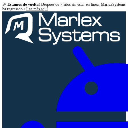
🎉
Estamos de vuelta!
Después de 7 años sin estar en línea, MarlexSystems
ha regresado •
Lee más aquí