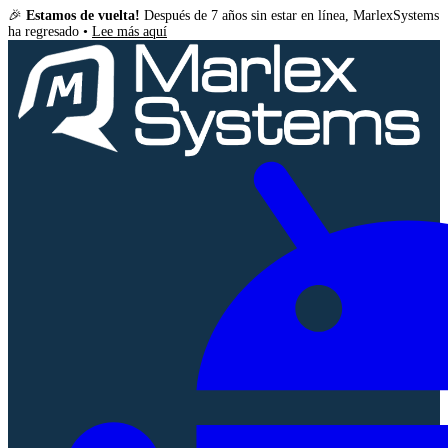
🎉
Estamos de vuelta!
Después de 7 años sin estar en línea, MarlexSystems
ha regresado •
Lee más aquí