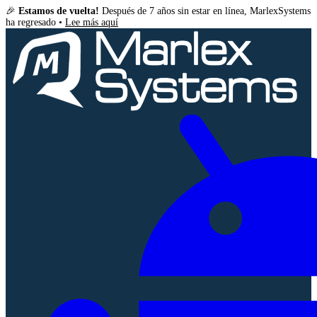
🎉
Estamos de vuelta!
Después de 7 años sin estar en línea, MarlexSystems
ha regresado •
Lee más aquí