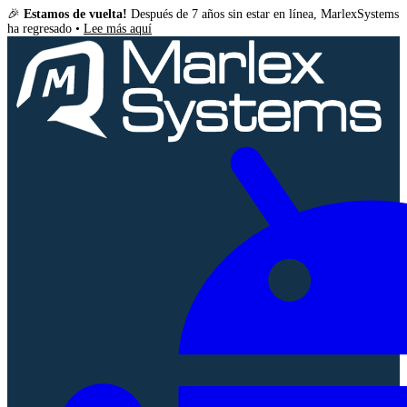
🎉
Estamos de vuelta!
Después de 7 años sin estar en línea, MarlexSystems
ha regresado •
Lee más aquí