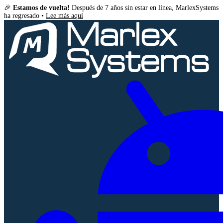
🎉
Estamos de vuelta!
Después de 7 años sin estar en línea, MarlexSystems
ha regresado •
Lee más aquí