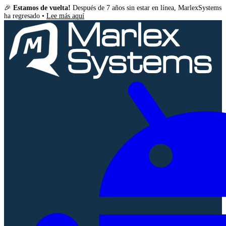
🎉
Estamos de vuelta!
Después de 7 años sin estar en línea, MarlexSystems
ha regresado •
Lee más aquí