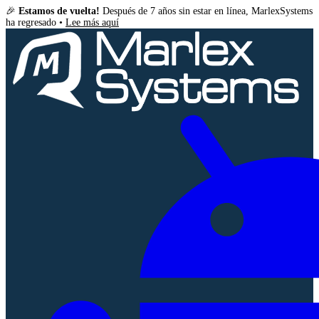
🎉
Estamos de vuelta!
Después de 7 años sin estar en línea, MarlexSystems
ha regresado •
Lee más aquí