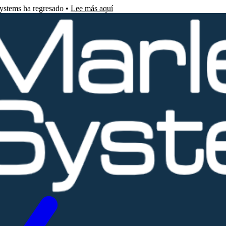
Systems ha regresado •
Lee más aquí