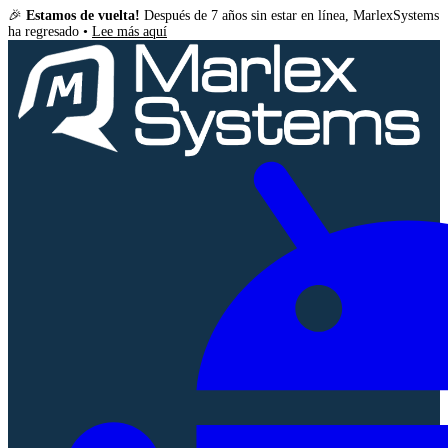
🎉
Estamos de vuelta!
Después de 7 años sin estar en línea, MarlexSystems
ha regresado •
Lee más aquí