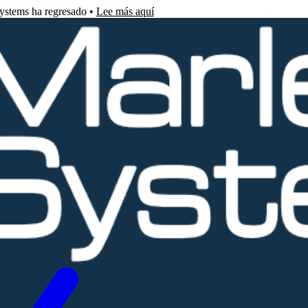
Systems ha regresado •
Lee más aquí