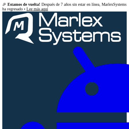
🎉
Estamos de vuelta!
Después de 7 años sin estar en línea, MarlexSystems
ha regresado •
Lee más aquí