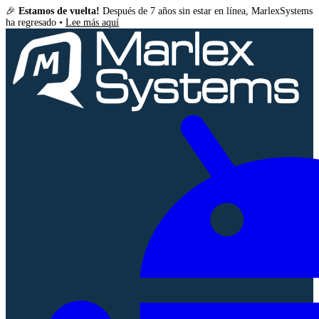
🎉
Estamos de vuelta!
Después de 7 años sin estar en línea, MarlexSystems
ha regresado •
Lee más aquí