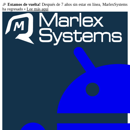
🎉
Estamos de vuelta!
Después de 7 años sin estar en línea, MarlexSystems
ha regresado •
Lee más aquí