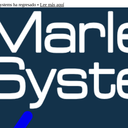
Systems ha regresado •
Lee más aquí