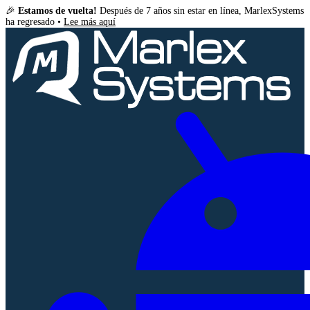
🎉
Estamos de vuelta!
Después de 7 años sin estar en línea, MarlexSystems
ha regresado •
Lee más aquí