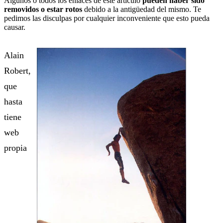
Algunos o todos los enlaces de este artículo
pueden haber sido
removidos o estar rotos
debido a la antigüedad del mismo. Te
pedimos las disculpas por cualquier inconveniente que esto pueda
causar.
Alain
Robert,
que
hasta
tiene
web
propia