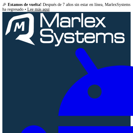
🎉
Estamos de vuelta!
Después de 7 años sin estar en línea, MarlexSystems
ha regresado •
Lee más aquí