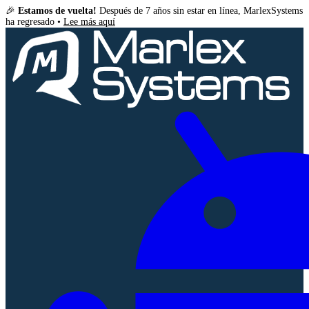
🎉
Estamos de vuelta!
Después de 7 años sin estar en línea, MarlexSystems
ha regresado •
Lee más aquí