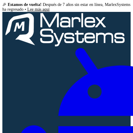
🎉
Estamos de vuelta!
Después de 7 años sin estar en línea, MarlexSystems
ha regresado •
Lee más aquí