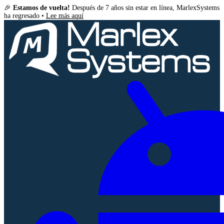
🎉
Estamos de vuelta!
Después de 7 años sin estar en línea, MarlexSystems
ha regresado •
Lee más aquí