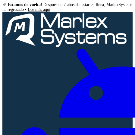
🎉
Estamos de vuelta!
Después de 7 años sin estar en línea, MarlexSystems
ha regresado •
Lee más aquí