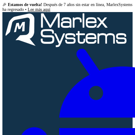
🎉
Estamos de vuelta!
Después de 7 años sin estar en línea, MarlexSystems
ha regresado •
Lee más aquí