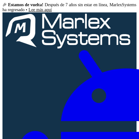
🎉
Estamos de vuelta!
Después de 7 años sin estar en línea, MarlexSystems
ha regresado •
Lee más aquí