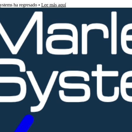
Systems ha regresado •
Lee más aquí