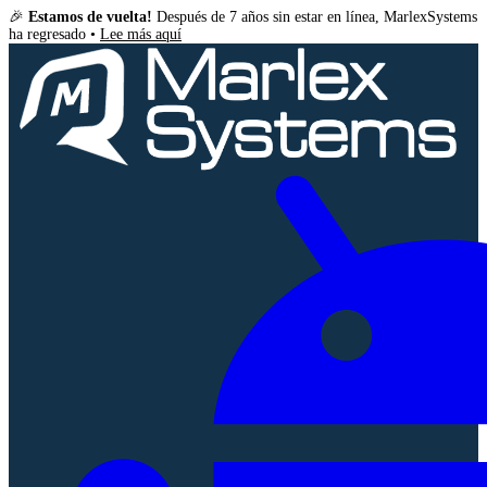
🎉
Estamos de vuelta!
Después de 7 años sin estar en línea, MarlexSystems
ha regresado •
Lee más aquí