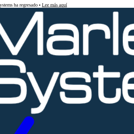
Systems ha regresado •
Lee más aquí