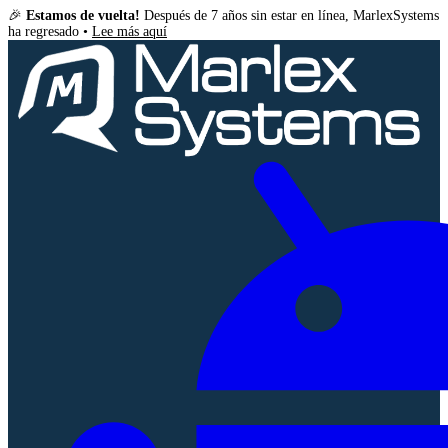
🎉
Estamos de vuelta!
Después de 7 años sin estar en línea, MarlexSystems
ha regresado •
Lee más aquí