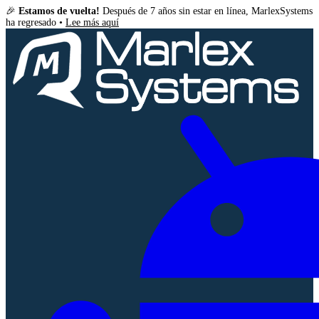
🎉
Estamos de vuelta!
Después de 7 años sin estar en línea, MarlexSystems
ha regresado •
Lee más aquí