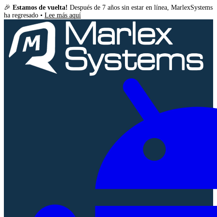
🎉
Estamos de vuelta!
Después de 7 años sin estar en línea, MarlexSystems
ha regresado •
Lee más aquí