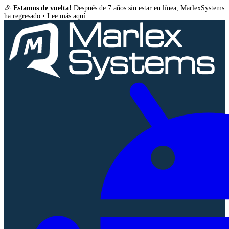
🎉
Estamos de vuelta!
Después de 7 años sin estar en línea, MarlexSystems
ha regresado •
Lee más aquí