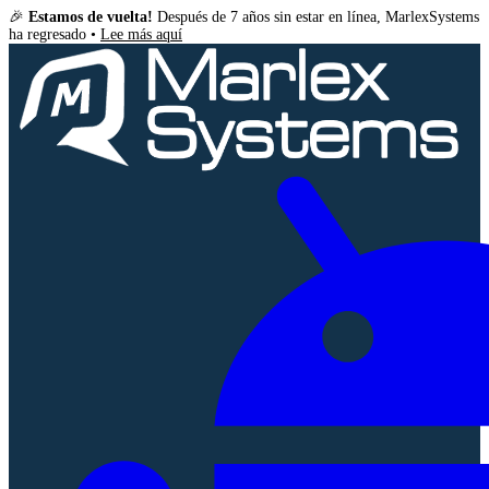
🎉
Estamos de vuelta!
Después de 7 años sin estar en línea, MarlexSystems
ha regresado •
Lee más aquí