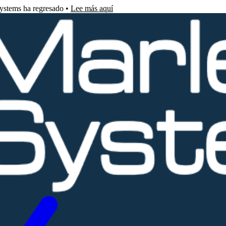
Systems ha regresado •
Lee más aquí