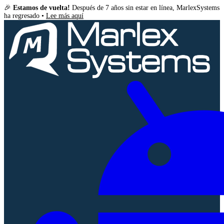
🎉
Estamos de vuelta!
Después de 7 años sin estar en línea, MarlexSystems
ha regresado •
Lee más aquí