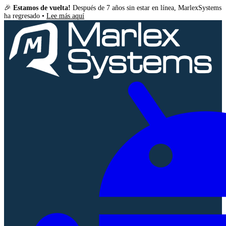
🎉
Estamos de vuelta!
Después de 7 años sin estar en línea, MarlexSystems
ha regresado •
Lee más aquí