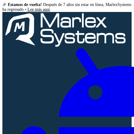
🎉
Estamos de vuelta!
Después de 7 años sin estar en línea, MarlexSystems
ha regresado •
Lee más aquí