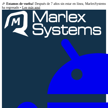
🎉
Estamos de vuelta!
Después de 7 años sin estar en línea, MarlexSystems
ha regresado •
Lee más aquí