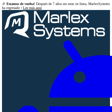
🎉
Estamos de vuelta!
Después de 7 años sin estar en línea, MarlexSystems
ha regresado •
Lee más aquí